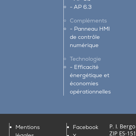
AP 6.3
Compléments
Panneau HMI
de contrôle
numérique
Technologie
Efficacité
énergétique et
économies
opérationnelles
P. I. Bergo
Mentions
Facebook
ZIP ES-15
légales
X