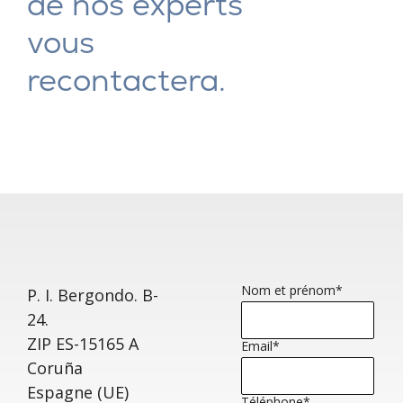
de nos experts
vous
recontactera.
Nom et prénom
*
P. I. Bergondo. B-
24.
ZIP ES-15165 A
Email
*
Coruña
Espagne (UE)
Téléphone
*