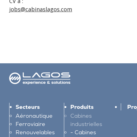
CV à :
jobs@cabinaslagos.com
Secteurs
Produits
Pro
Aéronautique
Cabines
Ferroviaire
industrielles
Renouvelables
Cabines