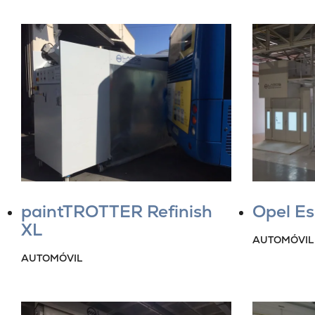
paintTROTTER Refinish
Opel E
XL
AUTOMÓVIL
AUTOMÓVIL