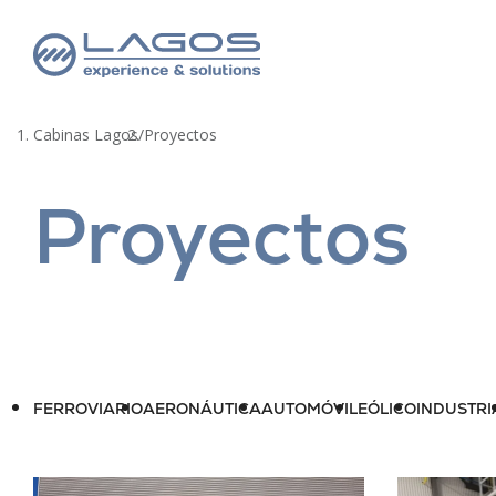
Cabinas Lagos
/
Proyectos
Proyectos
FERROVIARIO
AERONÁUTICA
AUTOMÓVIL
EÓLICO
INDUSTRI