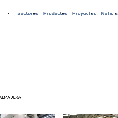
Sectores
Productos
Proyectos
Noticia
AL
MADERA