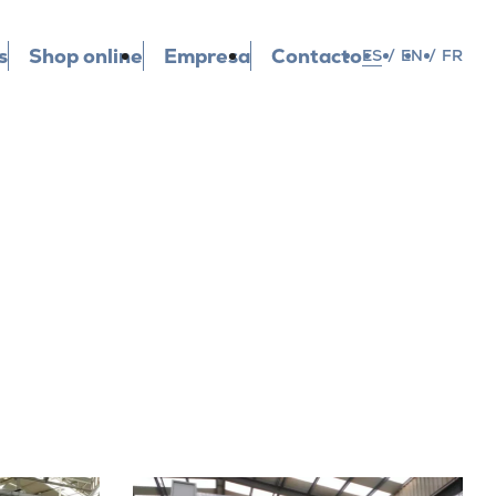
s
Shop online
Empresa
Contacto
ES
/
EN
/
FR