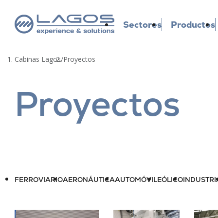
Sectores
Productos
Cabinas Lagos
/
Proyectos
Proyectos
FERROVIARIO
AERONÁUTICA
AUTOMÓVIL
EÓLICO
INDUSTRI