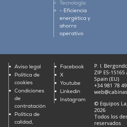
Tecnología
Eficiencia
energética y
ahorro
operativo
P. I. Bergondo
Aviso legal
Facebook
ZIP ES-15165
Política de
X
Spain (EU)
cookies
Youtube
+34 981 78 49
Condiciones
Linkedin
web@cabinas
de
Instagram
© Equipos La
contratación
2026
Política de
Todos los de
calidad,
reservados