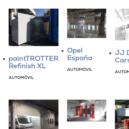
Opel
JJ 
España
paintTROTTER
Cars
Refinish XL
AUTOMÓVIL
AUTOM
AUTOMÓVIL