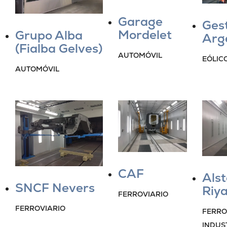
Garage
Ges
Mordelet
Grupo Alba
Arg
(Fialba Gelves)
AUTOMÓVIL
EÓLIC
AUTOMÓVIL
CAF
Als
SNCF Nevers
Riy
FERROVIARIO
FERROVIARIO
FERRO
INDUS