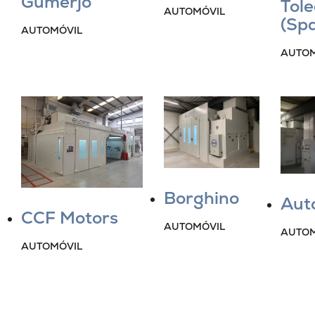
Gumerjo
Tol
AUTOMÓVIL
(Spa
AUTOMÓVIL
AUTOM
Borghino
Aut
CCF Motors
AUTOMÓVIL
AUTOM
AUTOMÓVIL