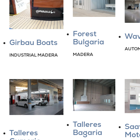
Forest
Wav
Bulgaria
Girbau Boats
AUTOM
MADERA
INDUSTRIAL MADERA
Talleres
Saa
Bagaria
Talleres
Mot