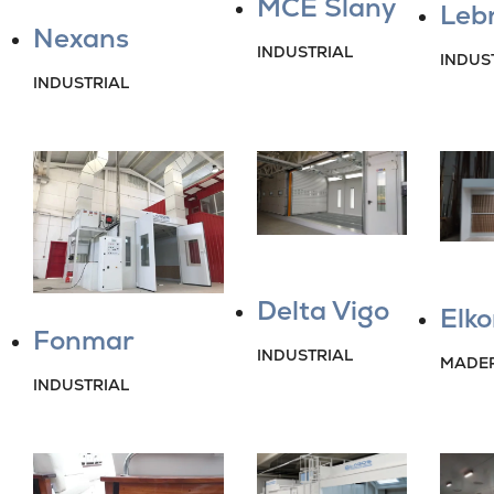
MCE Slany
Leb
Nexans
INDUSTRIAL
INDUS
INDUSTRIAL
Delta Vigo
Elko
Fonmar
INDUSTRIAL
MADE
INDUSTRIAL