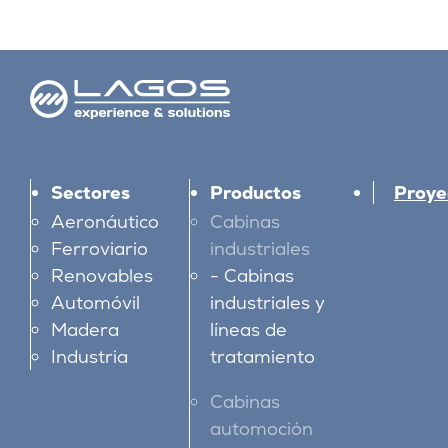
Sectores
Productos
Proye
Aeronáutico
Cabinas
Ferroviario
industriales
Renovables
Cabinas
Automóvil
industriales y
Madera
líneas de
Industria
tratamiento
Cabinas
automoción