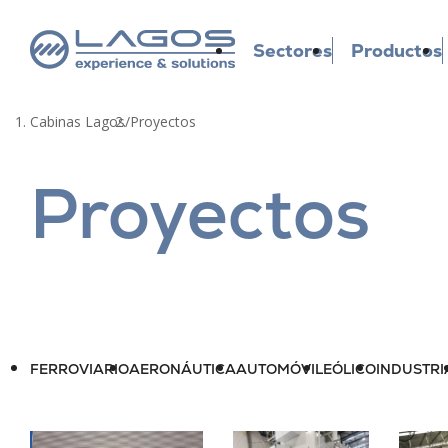
Sectores
Productos
Cabinas Lagos
/
Proyectos
Proyectos
FERROVIARIO
AERONÁUTICA
AUTOMÓVIL
EÓLICO
INDUSTRI