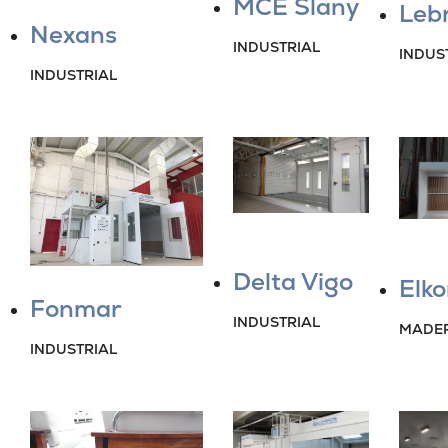
MCE Slany
Leb
Nexans
INDUSTRIAL
INDUS
INDUSTRIAL
Delta Vigo
Elko
Fonmar
INDUSTRIAL
MADE
INDUSTRIAL