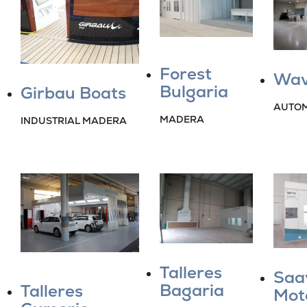
Forest
Wav
Bulgaria
Girbau Boats
AUTOM
MADERA
INDUSTRIAL MADERA
Talleres
Saa
Bagaria
Talleres
Mot