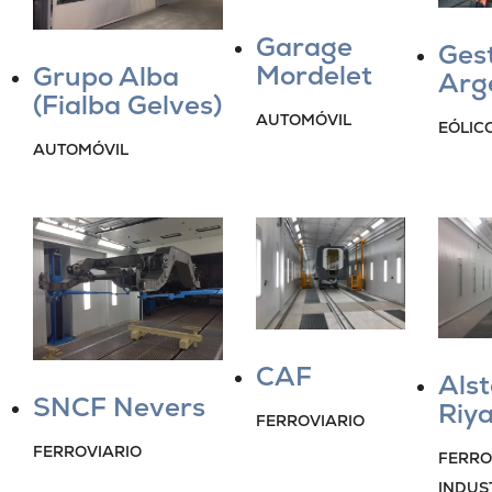
Garage
Ges
Mordelet
Grupo Alba
Arg
(Fialba Gelves)
AUTOMÓVIL
EÓLIC
AUTOMÓVIL
CAF
Als
SNCF Nevers
Riy
FERROVIARIO
FERROVIARIO
FERRO
INDUS