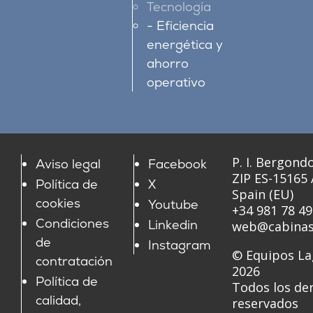
Tecnología
Eficiencia
energética y
ahorro
operativo
P. I. Bergondo
Aviso legal
Facebook
ZIP ES-15165
Política de
X
Spain (EU)
cookies
Youtube
+34 981 78 49
Condiciones
Linkedin
web@cabinas
de
Instagram
© Equipos La
contratación
2026
Política de
Todos los de
calidad,
reservados