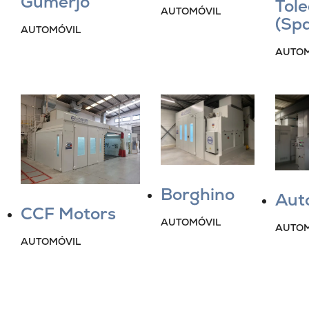
Gumerjo
Tol
AUTOMÓVIL
(Spa
AUTOMÓVIL
AUTOM
Borghino
Aut
CCF Motors
AUTOMÓVIL
AUTOM
AUTOMÓVIL