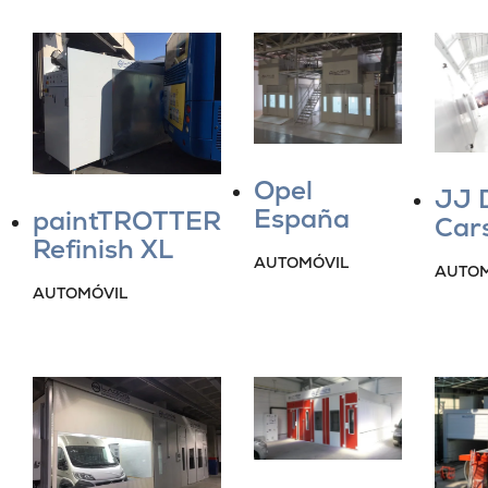
Opel
JJ 
España
paintTROTTER
Cars
Refinish XL
AUTOMÓVIL
AUTOM
AUTOMÓVIL