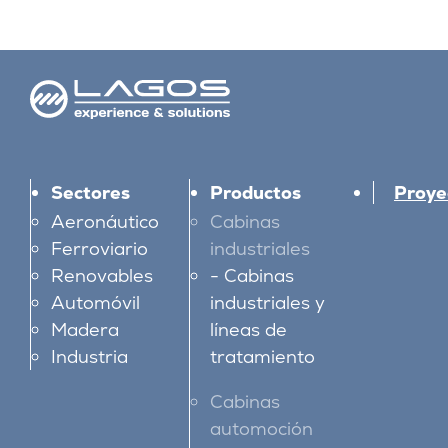
Sectores
Productos
Proye
Aeronáutico
Cabinas
Ferroviario
industriales
Renovables
Cabinas
Automóvil
industriales y
Madera
líneas de
Industria
tratamiento
Cabinas
automoción