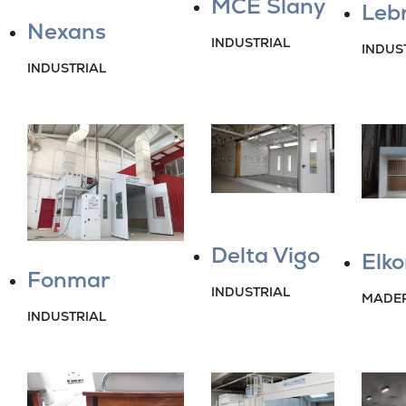
MCE Slany
Leb
Nexans
INDUSTRIAL
INDUS
INDUSTRIAL
Delta Vigo
Elko
Fonmar
INDUSTRIAL
MADE
INDUSTRIAL