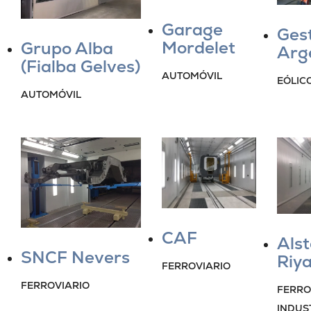
Garage
Ges
Mordelet
Grupo Alba
Arg
(Fialba Gelves)
AUTOMÓVIL
EÓLIC
AUTOMÓVIL
CAF
Als
SNCF Nevers
Riy
FERROVIARIO
FERROVIARIO
FERRO
INDUS