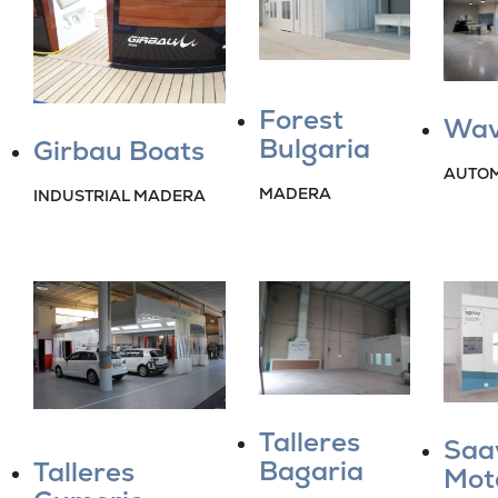
Forest
Wav
Bulgaria
Girbau Boats
AUTOM
MADERA
INDUSTRIAL MADERA
Talleres
Saa
Bagaria
Talleres
Mot