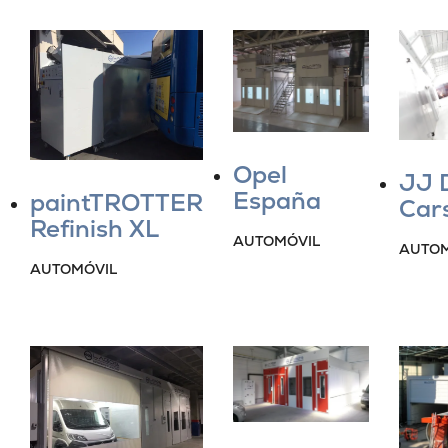
Opel
JJ 
España
paintTROTTER
Cars
Refinish XL
AUTOMÓVIL
AUTOM
AUTOMÓVIL