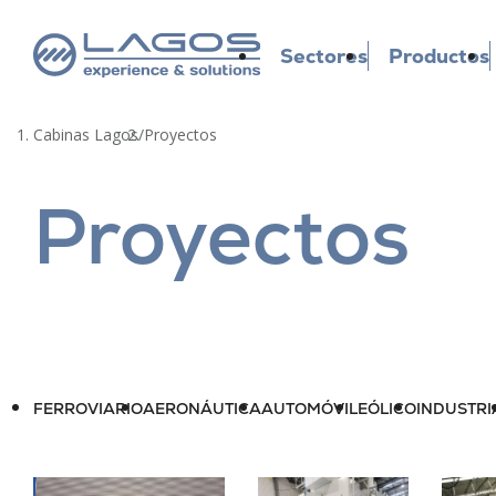
Sectores
Productos
Cabinas Lagos
/
Proyectos
Proyectos
FERROVIARIO
AERONÁUTICA
AUTOMÓVIL
EÓLICO
INDUSTRI