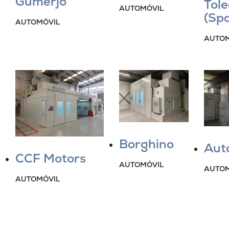
Gumerjo
Tol
AUTOMÓVIL
(Spa
AUTOMÓVIL
AUTOM
Borghino
Aut
CCF Motors
AUTOMÓVIL
AUTOM
AUTOMÓVIL