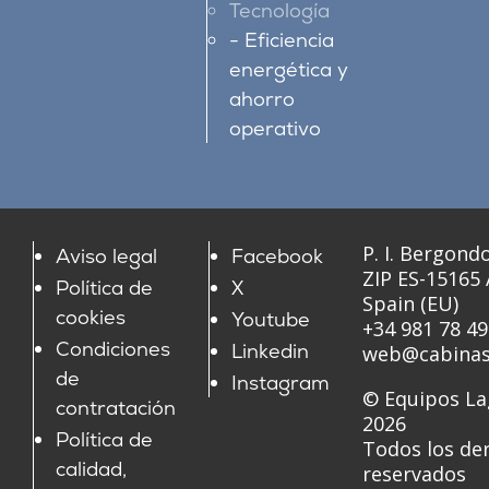
Tecnología
Eficiencia
energética y
ahorro
operativo
P. I. Bergondo
Aviso legal
Facebook
ZIP ES-15165
Política de
X
Spain (EU)
cookies
Youtube
+34 981 78 49
Condiciones
Linkedin
web@cabinas
de
Instagram
© Equipos La
contratación
2026
Política de
Todos los de
calidad,
reservados