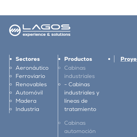
Sectores
Productos
Proye
Aeronáutico
Cabinas
Ferroviario
industriales
Renovables
Cabinas
Automóvil
industriales y
Madera
líneas de
Industria
tratamiento
Cabinas
automoción