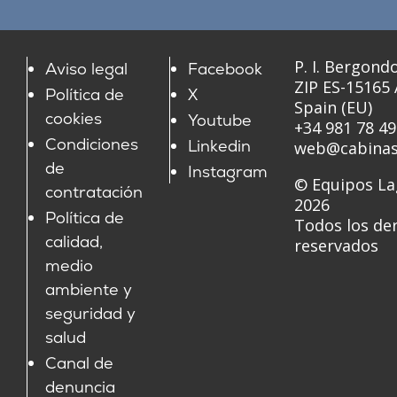
P. I. Bergondo
Aviso legal
Facebook
ZIP ES-15165
Política de
X
Spain (EU)
cookies
Youtube
+34 981 78 49
Condiciones
Linkedin
web@cabinas
de
Instagram
© Equipos La
contratación
2026
Política de
Todos los de
calidad,
reservados
medio
ambiente y
seguridad y
salud
Canal de
denuncia