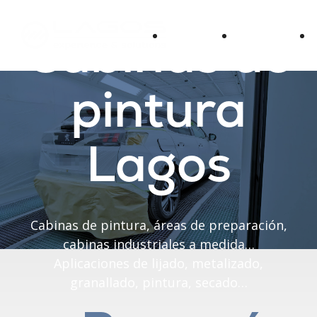
Cabinas de
Sectores
Productos
pintura
Lagos
Cabinas de pintura, áreas de preparación,
cabinas industriales a medida…
Aplicaciones de lijado, metalizado,
granallado, pintura, secado…