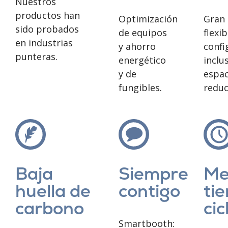
Nuestros
productos han
Optimización
Gran
sido probados
de equipos
flexib
en industrias
y ahorro
confi
punteras.
energético
inclu
y de
espac
fungibles.
reduc
Baja
Siempre
Me
huella de
contigo
ti
carbono
cic
Smartbooth: