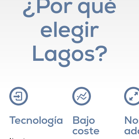
¿Por qué
elegir
Lagos?
Tecnología
Bajo
No
coste
ad