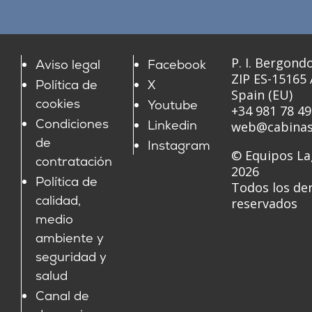
P. I. Bergondo
Aviso legal
Facebook
ZIP ES-15165
Política de
X
Spain (EU)
cookies
Youtube
+34 981 78 49
Condiciones
Linkedin
web@cabinas
de
Instagram
© Equipos La
contratación
2026
Política de
Todos los de
calidad,
reservados
medio
ambiente y
seguridad y
salud
Canal de