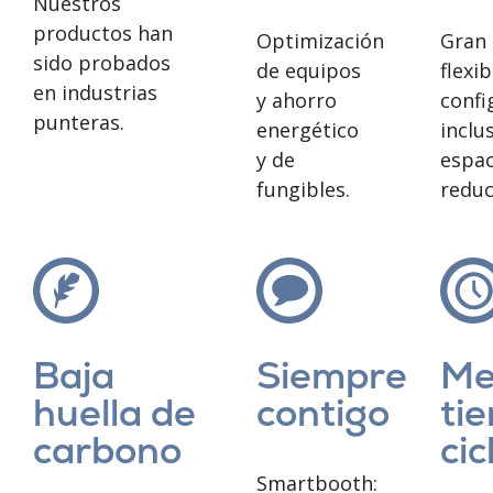
Nuestros
productos han
Optimización
Gran
sido probados
de equipos
flexib
en industrias
y ahorro
confi
punteras.
energético
inclu
y de
espac
fungibles.
reduc
Baja
Siempre
Me
huella de
contigo
ti
carbono
cic
Smartbooth: