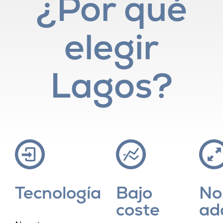
¿Por qué
elegir
Lagos?
Tecnología
Bajo
No
coste
ad