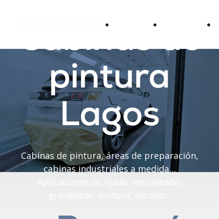
Cabinas de
Sectores
Productos
pintura
Lagos
Cabinas de pintura, áreas de preparación,
cabinas industriales a medida…
Aplicaciones de lijado, metalizado,
granallado, pintura, secado…