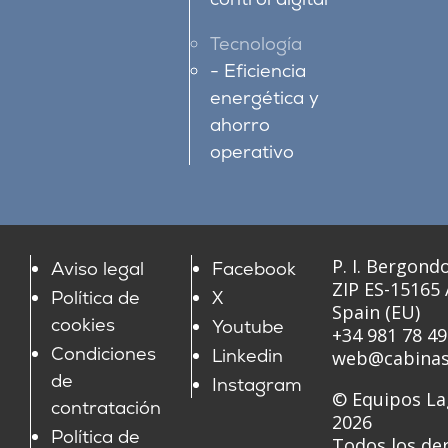
Tecnología
Eficiencia
energética y
ahorro
operativo
P. I. Bergondo
Aviso legal
Facebook
ZIP ES-15165
Política de
X
Spain (EU)
cookies
Youtube
+34 981 78 49
Condiciones
Linkedin
web@cabinas
de
Instagram
© Equipos La
contratación
2026
Política de
Todos los de