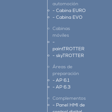
automoción
Cabina EURO
Cabina EVO
Cabinas
móviles
paintTROTTER
skyTROTTER
Áreas de
preparación
AP 6.1
AP 6.3
Complementos
Panel HMI de
control digital