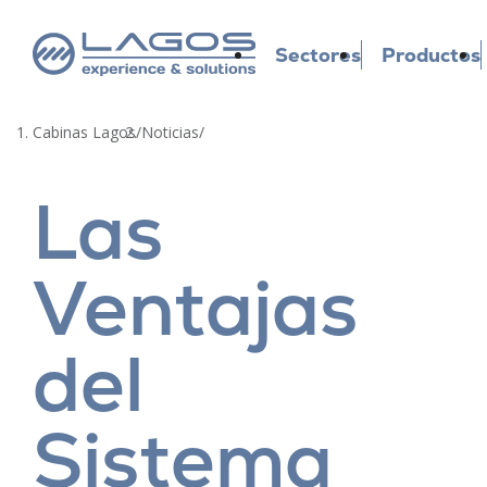
Sectores
Productos
Cabinas Lagos
/
Noticias
/
Las
Ventajas
del
Sistema