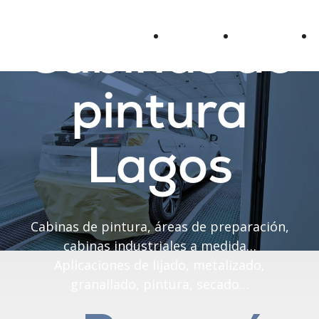
Cabinas de
Sectores
Productos
pintura
Lagos
Cabinas de pintura, áreas de preparación,
cabinas industriales a medida…
Aplicaciones de lijado, metalizado,
granallado, pintura, secado…