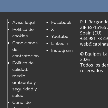
P. I. Bergondo
Aviso legal
Facebook
ZIP ES-15165
Política de
X
Spain (EU)
cookies
Youtube
+34 981 78 49
Condiciones
Linkedin
web@cabinas
de
Instagram
© Equipos La
contratación
2026
Política de
Todos los de
calidad,
reservados
medio
ambiente y
seguridad y
salud
Canal de