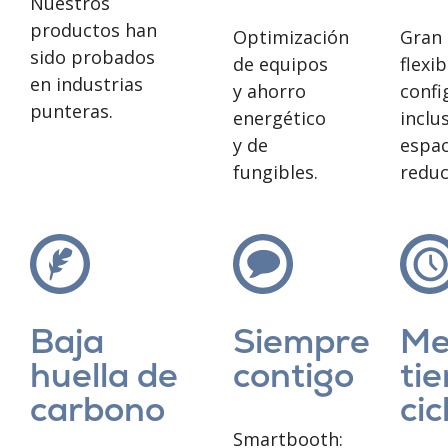
Nuestros
productos han
Optimización
Gran
sido probados
de equipos
flexib
en industrias
y ahorro
confi
punteras.
energético
inclu
y de
espac
fungibles.
reduc
Baja
Siempre
Me
huella de
contigo
ti
carbono
cic
Smartbooth: