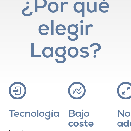
¿Por qué
elegir
Lagos?
Tecnología
Bajo
No
coste
ad