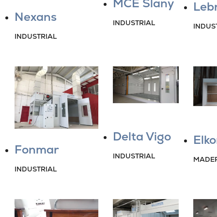
MCE Slany
Leb
Nexans
INDUSTRIAL
INDUS
INDUSTRIAL
Delta Vigo
Elko
Fonmar
INDUSTRIAL
MADE
INDUSTRIAL