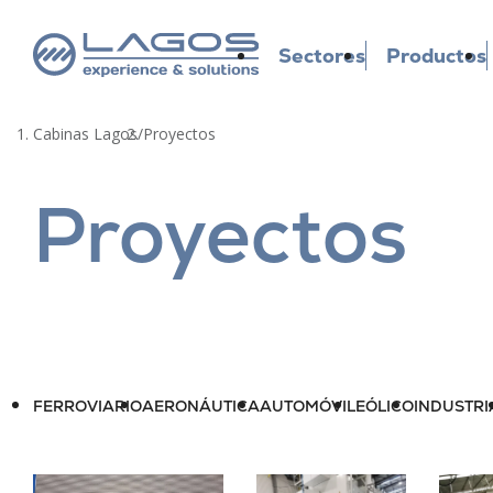
Sectores
Productos
Cabinas Lagos
/
Proyectos
Proyectos
FERROVIARIO
AERONÁUTICA
AUTOMÓVIL
EÓLICO
INDUSTRI