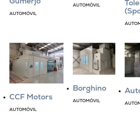
Gumerjo
Tol
AUTOMÓVIL
(Spa
AUTOMÓVIL
AUTOM
Borghino
Aut
CCF Motors
AUTOMÓVIL
AUTOM
AUTOMÓVIL