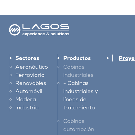
Sectores
Productos
Proye
Aeronáutico
Cabinas
Ferroviario
industriales
Renovables
Cabinas
Automóvil
industriales y
Madera
líneas de
Industria
tratamiento
Cabinas
automoción