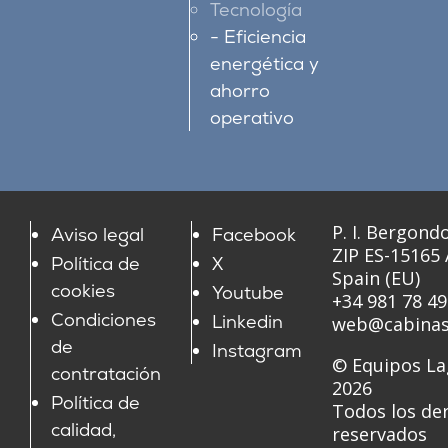
Tecnología
Eficiencia
energética y
ahorro
operativo
P. I. Bergondo
Aviso legal
Facebook
ZIP ES-15165
Política de
X
Spain (EU)
cookies
Youtube
+34 981 78 49
Condiciones
Linkedin
web@cabinas
de
Instagram
© Equipos La
contratación
2026
Política de
Todos los de
calidad,
reservados