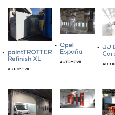
Opel
JJ 
España
paintTROTTER
Cars
Refinish XL
AUTOMÓVIL
AUTOM
AUTOMÓVIL