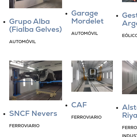
Garage
Ges
Mordelet
Grupo Alba
Arg
(Fialba Gelves)
AUTOMÓVIL
EÓLIC
AUTOMÓVIL
CAF
Als
SNCF Nevers
Riy
FERROVIARIO
FERROVIARIO
FERRO
INDUS