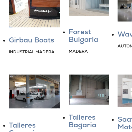
Forest
Wav
Bulgaria
Girbau Boats
AUTOM
MADERA
INDUSTRIAL MADERA
Talleres
Saa
Bagaria
Talleres
Mot